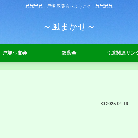
⌘⌘⌘⌘ 戸塚 双葉会へようこそ ⌘⌘⌘⌘
～風まかせ～
戸塚弓友会
双葉会
弓道関連リン
2025.04.19