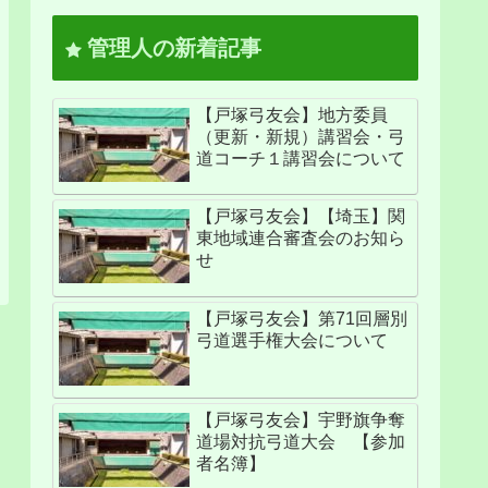
管理人の新着記事
【戸塚弓友会】地方委員
（更新・新規）講習会・弓
道コーチ１講習会について
【戸塚弓友会】【埼玉】関
東地域連合審査会のお知ら
せ
【戸塚弓友会】第71回層別
弓道選手権大会について
【戸塚弓友会】宇野旗争奪
道場対抗弓道大会 【参加
者名簿】