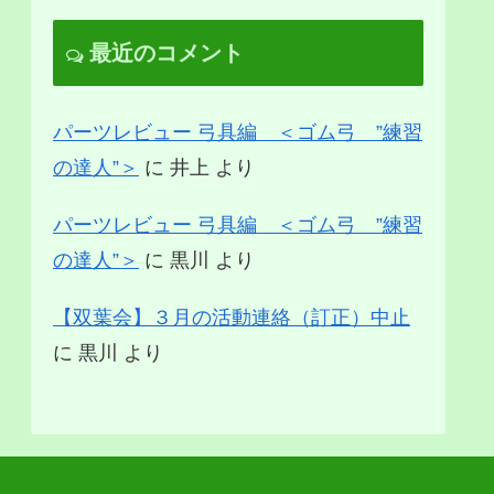
最近のコメント
パーツレビュー 弓具編 ＜ゴム弓 ”練習
の達人”＞
に
井上
より
パーツレビュー 弓具編 ＜ゴム弓 ”練習
の達人”＞
に
黒川
より
【双葉会】３月の活動連絡（訂正）中止
に
黒川
より