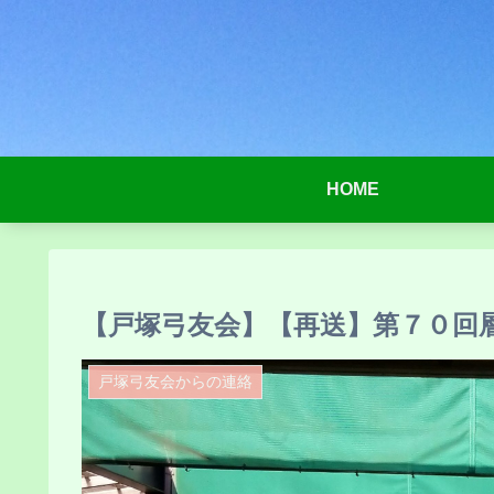
HOME
【戸塚弓友会】【再送】第７０回
戸塚弓友会からの連絡