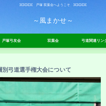
⌘⌘⌘⌘ 戸塚 双葉会へようこそ ⌘⌘⌘⌘
～風まかせ～
戸塚弓友会
双葉会
弓道関連リン
層別弓道選手権大会について