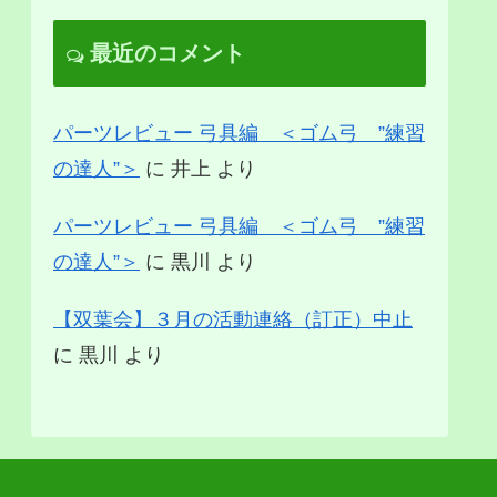
最近のコメント
パーツレビュー 弓具編 ＜ゴム弓 ”練習
の達人”＞
に
井上
より
パーツレビュー 弓具編 ＜ゴム弓 ”練習
の達人”＞
に
黒川
より
【双葉会】３月の活動連絡（訂正）中止
に
黒川
より