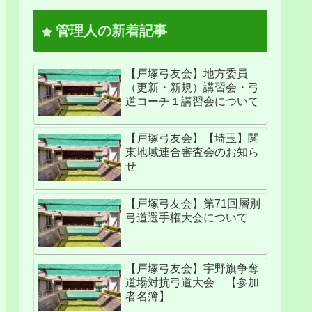
管理人の新着記事
【戸塚弓友会】地方委員
（更新・新規）講習会・弓
道コーチ１講習会について
【戸塚弓友会】【埼玉】関
東地域連合審査会のお知ら
せ
【戸塚弓友会】第71回層別
弓道選手権大会について
【戸塚弓友会】宇野旗争奪
道場対抗弓道大会 【参加
者名簿】