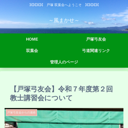
⌘⌘⌘⌘ 戸塚 双葉会へようこそ ⌘⌘⌘⌘
～風まかせ～
HOME
戸塚弓友会
双葉会
弓道関連リンク
管理人のページ
【戸塚弓友会】令和７年度第２回
教士講習会について
戸塚弓友会からの連絡