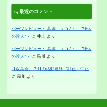
最近のコメント
パーツレビュー 弓具編 ＜ゴム弓 ”練習
の達人”＞
に
井上
より
パーツレビュー 弓具編 ＜ゴム弓 ”練習
の達人”＞
に
黒川
より
【双葉会】３月の活動連絡（訂正）中止
に
黒川
より