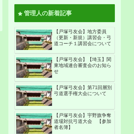
管理人の新着記事
【戸塚弓友会】地方委員
（更新・新規）講習会・弓
道コーチ１講習会について
【戸塚弓友会】【埼玉】関
東地域連合審査会のお知ら
せ
【戸塚弓友会】第71回層別
弓道選手権大会について
【戸塚弓友会】宇野旗争奪
道場対抗弓道大会 【参加
者名簿】