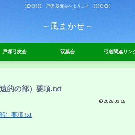
⌘⌘⌘⌘ 戸塚 双葉会へようこそ ⌘⌘⌘⌘
～風まかせ～
戸塚弓友会
双葉会
弓道関連リン
的の部）要項.txt
2026.03.15
要項.txt