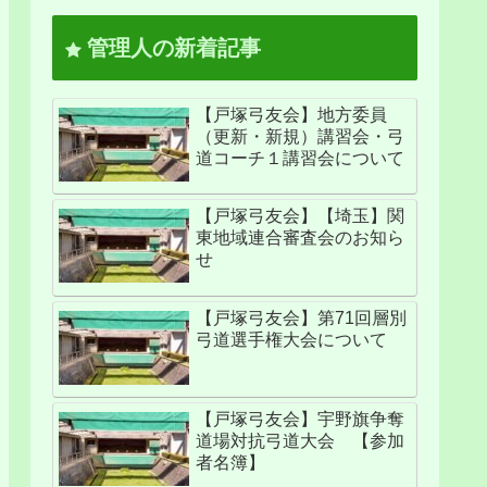
管理人の新着記事
【戸塚弓友会】地方委員
（更新・新規）講習会・弓
道コーチ１講習会について
【戸塚弓友会】【埼玉】関
東地域連合審査会のお知ら
せ
【戸塚弓友会】第71回層別
弓道選手権大会について
【戸塚弓友会】宇野旗争奪
道場対抗弓道大会 【参加
者名簿】