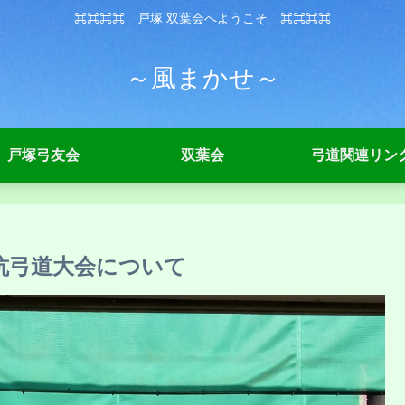
⌘⌘⌘⌘ 戸塚 双葉会へようこそ ⌘⌘⌘⌘
～風まかせ～
戸塚弓友会
双葉会
弓道関連リン
抗弓道大会について