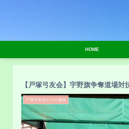
HOME
【戸塚弓友会】宇野旗争奪道場対
戸塚弓友会からの連絡