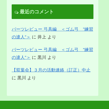
最近のコメント
パーツレビュー 弓具編 ＜ゴム弓 ”練習
の達人”＞
に
井上
より
パーツレビュー 弓具編 ＜ゴム弓 ”練習
の達人”＞
に
黒川
より
【双葉会】３月の活動連絡（訂正）中止
に
黒川
より