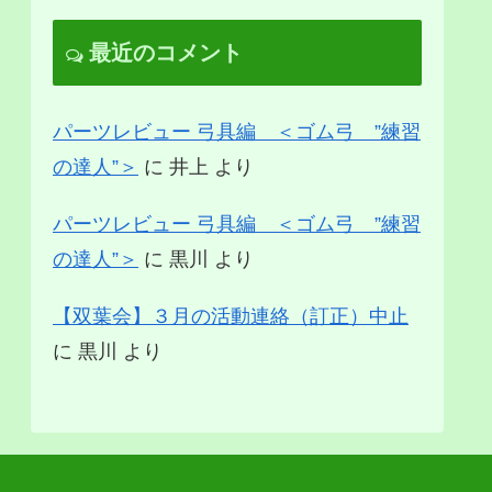
最近のコメント
パーツレビュー 弓具編 ＜ゴム弓 ”練習
の達人”＞
に
井上
より
パーツレビュー 弓具編 ＜ゴム弓 ”練習
の達人”＞
に
黒川
より
【双葉会】３月の活動連絡（訂正）中止
に
黒川
より