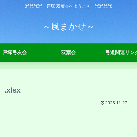
⌘⌘⌘⌘ 戸塚 双葉会へようこそ ⌘⌘⌘⌘
～風まかせ～
戸塚弓友会
双葉会
弓道関連リン
xlsx
2025.11.27