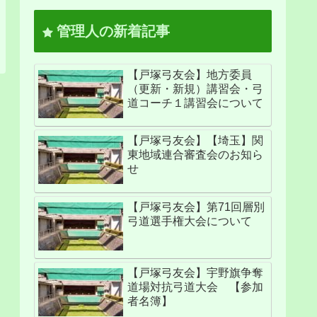
管理人の新着記事
【戸塚弓友会】地方委員
（更新・新規）講習会・弓
道コーチ１講習会について
【戸塚弓友会】【埼玉】関
東地域連合審査会のお知ら
せ
【戸塚弓友会】第71回層別
弓道選手権大会について
【戸塚弓友会】宇野旗争奪
道場対抗弓道大会 【参加
者名簿】