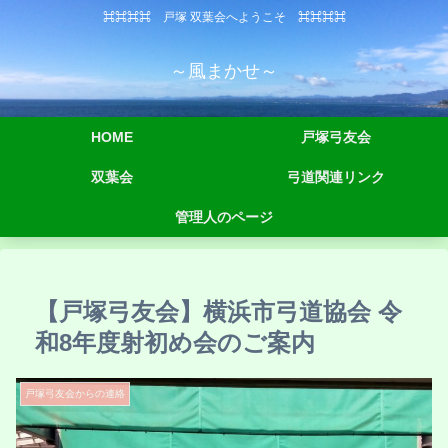
⌘⌘⌘⌘ 戸塚 双葉会へようこそ ⌘⌘⌘⌘
～風まかせ～
HOME
戸塚弓友会
双葉会
弓道関連リンク
管理人のページ
【戸塚弓友会】横浜市弓道協会 令
和8年度射初め会のご案内
戸塚弓友会からの連絡