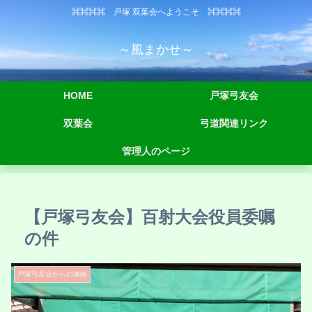
⌘⌘⌘⌘ 戸塚 双葉会へようこそ ⌘⌘⌘⌘
～風まかせ～
HOME
戸塚弓友会
双葉会
弓道関連リンク
管理人のページ
【戸塚弓友会】百射大会役員委嘱
の件
戸塚弓友会からの連絡