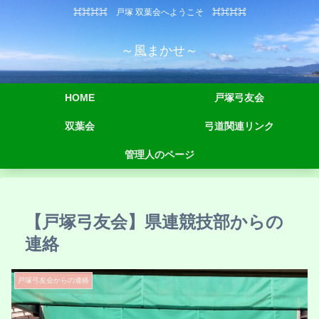
⌘⌘⌘⌘ 戸塚 双葉会へようこそ ⌘⌘⌘⌘
～風まかせ～
HOME
戸塚弓友会
双葉会
弓道関連リンク
管理人のページ
【戸塚弓友会】県連競技部からの
連絡
戸塚弓友会からの連絡