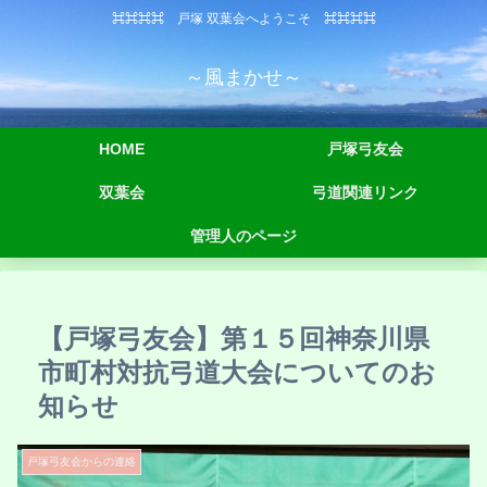
⌘⌘⌘⌘ 戸塚 双葉会へようこそ ⌘⌘⌘⌘
～風まかせ～
HOME
戸塚弓友会
双葉会
弓道関連リンク
管理人のページ
【戸塚弓友会】第１５回神奈川県
市町村対抗弓道大会についてのお
知らせ
戸塚弓友会からの連絡