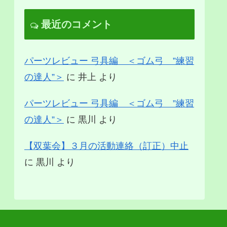
最近のコメント
パーツレビュー 弓具編 ＜ゴム弓 ”練習
の達人”＞
に
井上
より
パーツレビュー 弓具編 ＜ゴム弓 ”練習
の達人”＞
に
黒川
より
【双葉会】３月の活動連絡（訂正）中止
に
黒川
より