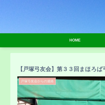
HOME
【戸塚弓友会】第３３回まほろば
戸塚弓友会からの連絡