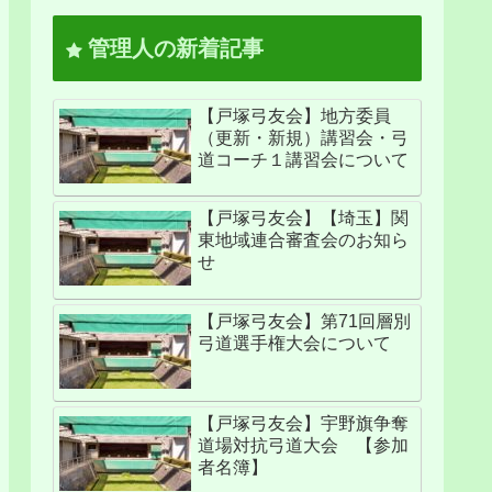
管理人の新着記事
【戸塚弓友会】地方委員
（更新・新規）講習会・弓
道コーチ１講習会について
【戸塚弓友会】【埼玉】関
東地域連合審査会のお知ら
せ
【戸塚弓友会】第71回層別
弓道選手権大会について
【戸塚弓友会】宇野旗争奪
道場対抗弓道大会 【参加
者名簿】