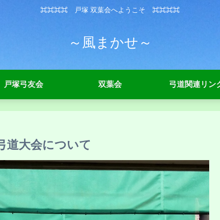
⌘⌘⌘⌘ 戸塚 双葉会へようこそ ⌘⌘⌘⌘
～風まかせ～
戸塚弓友会
双葉会
弓道関連リン
弓道大会について