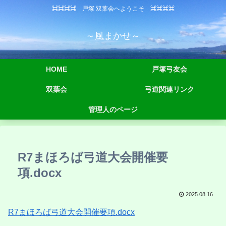
⌘⌘⌘⌘ 戸塚 双葉会へようこそ ⌘⌘⌘⌘
～風まかせ～
HOME
戸塚弓友会
双葉会
弓道関連リンク
管理人のページ
R7まほろば弓道大会開催要
項.docx
2025.08.16
R7まほろば弓道大会開催要項.docx