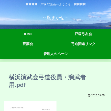
⌘⌘⌘⌘ 戸塚 双葉会へようこそ ⌘⌘⌘⌘
～風まかせ～
HOME
戸塚弓友会
双葉会
弓道関連リンク
管理人のページ
横浜演武会弓道役員・演武者
用.pdf
2025.09.05