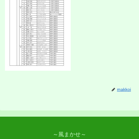
makkoi
～風まかせ～