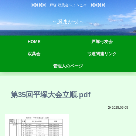
⌘⌘⌘⌘ 戸塚 双葉会へようこそ ⌘⌘⌘⌘
～風まかせ～
HOME
戸塚弓友会
双葉会
弓道関連リンク
管理人のページ
第35回平塚大会立順.pdf
2025.03.05