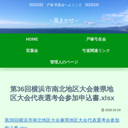
⌘⌘⌘⌘ 戸塚 双葉会へようこそ ⌘⌘⌘⌘
～風まかせ～
HOME
戸塚弓友会
双葉会
弓道関連リンク
管理人のページ
第36回横浜市南北地区大会兼県地
区大会代表選考会参加申込書.xlsx
2026.02.04
第36回横浜市南北地区大会兼県地区大会代表選考会参加