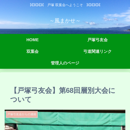
⌘⌘⌘⌘ 戸塚 双葉会へようこそ ⌘⌘⌘⌘
～風まかせ～
HOME
戸塚弓友会
双葉会
弓道関連リンク
管理人のページ
【戸塚弓友会】第68回層別大会に
ついて
戸塚弓友会からの連絡