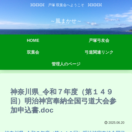
⌘⌘⌘⌘ 戸塚 双葉会へようこそ ⌘⌘⌘⌘
～風まかせ～
HOME
戸塚弓友会
双葉会
弓道関連リンク
管理人のページ
神奈川県_令和７年度（第１４９
回）明治神宮奉納全国弓道大会参
加申込書.doc
2025.06.20