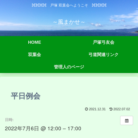
⌘⌘⌘⌘ 戸塚 双葉会へようこそ ⌘⌘⌘⌘
～風まかせ～
HOME
戸塚弓友会
双葉会
弓道関連リンク
管理人のページ
平日例会
2021.12.31
2022.07.02
日時:
2022年7月6日 @ 12:00 – 17:00