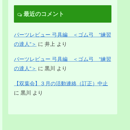
最近のコメント
パーツレビュー 弓具編 ＜ゴム弓 ”練習
の達人”＞
に
井上
より
パーツレビュー 弓具編 ＜ゴム弓 ”練習
の達人”＞
に
黒川
より
【双葉会】３月の活動連絡（訂正）中止
に
黒川
より