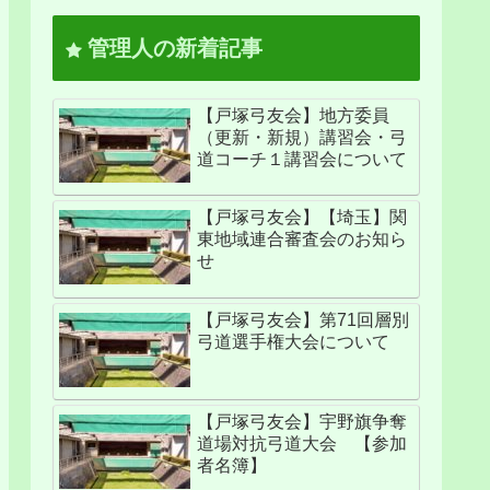
管理人の新着記事
【戸塚弓友会】地方委員
（更新・新規）講習会・弓
道コーチ１講習会について
【戸塚弓友会】【埼玉】関
東地域連合審査会のお知ら
せ
【戸塚弓友会】第71回層別
弓道選手権大会について
【戸塚弓友会】宇野旗争奪
道場対抗弓道大会 【参加
者名簿】