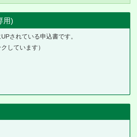
専用)
にUPされている申込書です。
ンクしています）