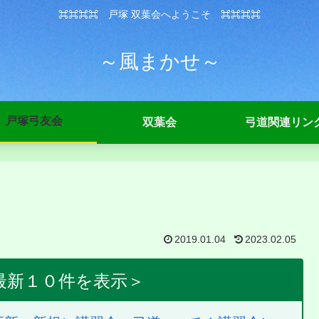
⌘⌘⌘⌘ 戸塚 双葉会へようこそ ⌘⌘⌘⌘
～風まかせ～
戸塚弓友会
双葉会
弓道関連リン
2019.01.04
2023.02.05
最新１０件を表示＞