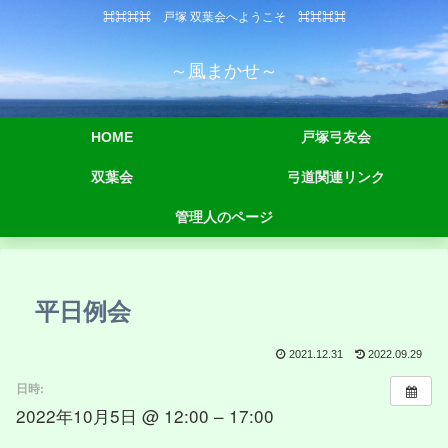
⌘⌘⌘⌘ 戸塚 双葉会へようこそ ⌘⌘⌘⌘
～風まかせ～
HOME
戸塚弓友会
双葉会
弓道関連リンク
管理人のページ
平日例会
2021.12.31
2022.09.29
日時:
2022年10月5日 @ 12:00 – 17:00