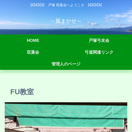
⌘⌘⌘⌘ 戸塚 双葉会へようこそ ⌘⌘⌘⌘
～風まかせ～
HOME
戸塚弓友会
双葉会
弓道関連リンク
管理人のページ
FU教室