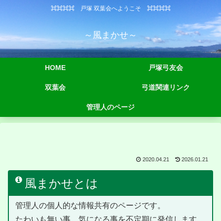
⌘⌘⌘⌘ 戸塚 双葉会へようこそ ⌘⌘⌘⌘
～風まかせ～
HOME
戸塚弓友会
双葉会
弓道関連リンク
管理人のページ
2020.04.21
2026.01.21
風まかせとは
管理人の個人的な情報共有のページです。
たわいも無い事、気になる事を不定期に発信します。