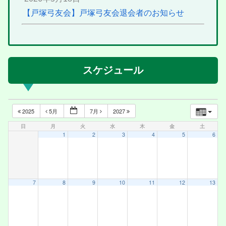
【戸塚弓友会】戸塚弓友会退会者のお知らせ
スケジュール
2025
5月
7月
2027
日
月
火
水
木
金
土
1
2
3
4
5
6
7
8
9
10
11
12
13