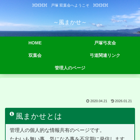
⌘⌘⌘⌘ 戸塚 双葉会へようこそ ⌘⌘⌘⌘
～風まかせ～
HOME
戸塚弓友会
双葉会
弓道関連リンク
管理人のページ
2020.04.21
2026.01.21
風まかせとは
管理人の個人的な情報共有のページです。
たわいも無い事、気になる事を不定期に発信します。