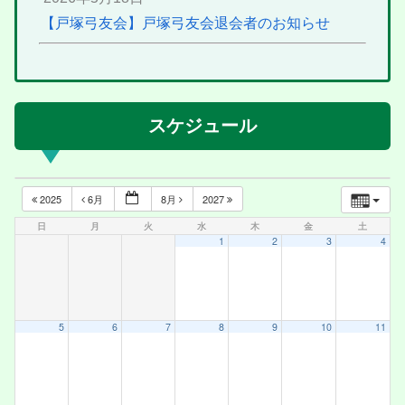
【戸塚弓友会】戸塚弓友会退会者のお知らせ
スケジュール
2025
6月
8月
2027
日
月
火
水
木
金
土
1
2
3
4
5
6
7
8
9
10
11