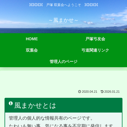
⌘⌘⌘⌘ 戸塚 双葉会へようこそ ⌘⌘⌘⌘
～風まかせ～
HOME
戸塚弓友会
双葉会
弓道関連リンク
管理人のページ
2020.04.21
2026.01.21
風まかせとは
管理人の個人的な情報共有のページです。
たわいも無い事、気になる事を不定期に発信します。