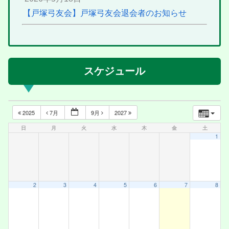
【戸塚弓友会】戸塚弓友会退会者のお知らせ
スケジュール
2025
7月
9月
2027
日
月
火
水
木
金
土
1
2
3
4
5
6
7
8