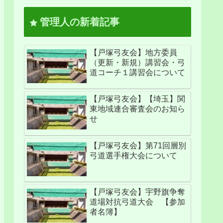
管理人の新着記事
【戸塚弓友会】地方委員
（更新・新規）講習会・弓
道コーチ１講習会について
【戸塚弓友会】【埼玉】関
東地域連合審査会のお知ら
せ
【戸塚弓友会】第71回層別
弓道選手権大会について
【戸塚弓友会】宇野旗争奪
道場対抗弓道大会 【参加
者名簿】