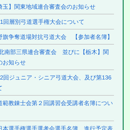
埼玉】関東地域連合審査会のお知らせ
71回層別弓道選手権大会について
野旗争奪道場対抗弓道大会 【参加者名簿】
東北南部三県連合審査会 並びに【栃木】関
のお知らせ
2回ジュニア・シニア弓道大会、及び第136
て
道範教錬士会第２回講習会受講者名簿につい
日本選手権選手選考会選手名簿、進行予定表