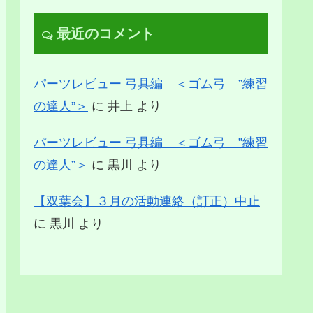
最近のコメント
パーツレビュー 弓具編 ＜ゴム弓 ”練習
の達人”＞
に
井上
より
パーツレビュー 弓具編 ＜ゴム弓 ”練習
の達人”＞
に
黒川
より
【双葉会】３月の活動連絡（訂正）中止
に
黒川
より