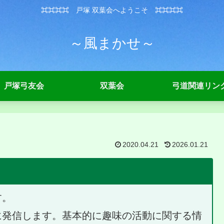
⌘⌘⌘⌘ 戸塚 双葉会へようこそ ⌘⌘⌘⌘
～風まかせ～
戸塚弓友会
双葉会
弓道関連リン
2020.04.21
2026.01.21
す。
に発信します。基本的に趣味の活動に関する情