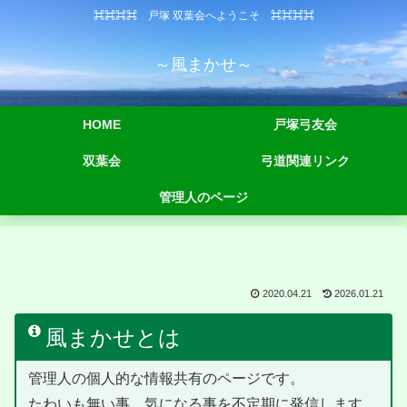
⌘⌘⌘⌘ 戸塚 双葉会へようこそ ⌘⌘⌘⌘
～風まかせ～
HOME
戸塚弓友会
双葉会
弓道関連リンク
管理人のページ
2020.04.21
2026.01.21
風まかせとは
管理人の個人的な情報共有のページです。
たわいも無い事、気になる事を不定期に発信します。