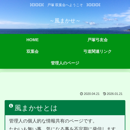
⌘⌘⌘⌘ 戸塚 双葉会へようこそ ⌘⌘⌘⌘
～風まかせ～
HOME
戸塚弓友会
双葉会
弓道関連リンク
管理人のページ
2020.04.21
2026.01.21
風まかせとは
管理人の個人的な情報共有のページです。
たわいも無い事、気になる事を不定期に発信します。