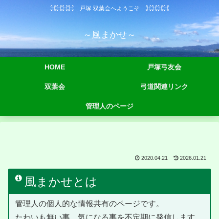
⌘⌘⌘⌘ 戸塚 双葉会へようこそ ⌘⌘⌘⌘
～風まかせ～
HOME
戸塚弓友会
双葉会
弓道関連リンク
管理人のページ
2020.04.21
2026.01.21
風まかせとは
管理人の個人的な情報共有のページです。
たわいも無い事、気になる事を不定期に発信します。