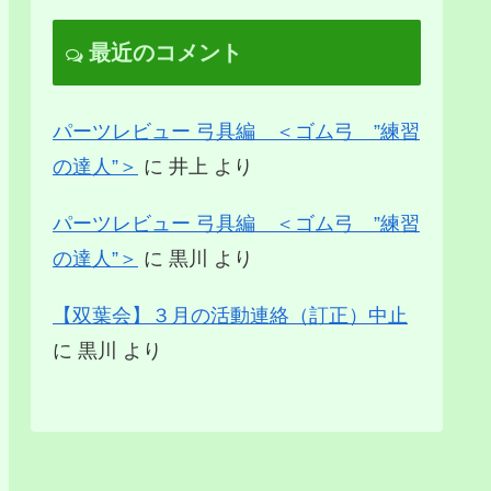
最近のコメント
パーツレビュー 弓具編 ＜ゴム弓 ”練習
の達人”＞
に
井上
より
パーツレビュー 弓具編 ＜ゴム弓 ”練習
の達人”＞
に
黒川
より
【双葉会】３月の活動連絡（訂正）中止
に
黒川
より