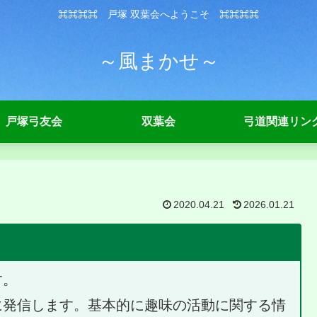
⌘⌘⌘⌘ 戸塚 双葉会へようこそ ⌘⌘⌘⌘
～風まかせ～
戸塚弓友会
双葉会
弓道関連リン
2020.04.21
2026.01.21
す。
に発信します。基本的に趣味の活動に関する情