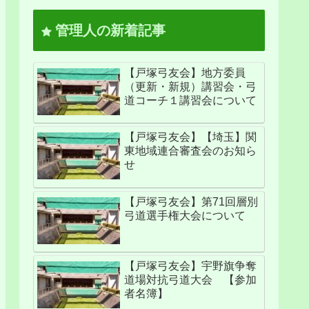
管理人の新着記事
【戸塚弓友会】地方委員
（更新・新規）講習会・弓
道コーチ１講習会について
【戸塚弓友会】【埼玉】関
東地域連合審査会のお知ら
せ
【戸塚弓友会】第71回層別
弓道選手権大会について
【戸塚弓友会】宇野旗争奪
道場対抗弓道大会 【参加
者名簿】