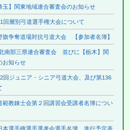
埼玉】関東地域連合審査会のお知らせ
71回層別弓道選手権大会について
野旗争奪道場対抗弓道大会 【参加者名簿】
東北南部三県連合審査会 並びに【栃木】関
のお知らせ
2回ジュニア・シニア弓道大会、及び第136
て
道範教錬士会第２回講習会受講者名簿につい
日本選手権選手選考会選手名簿、進行予定表