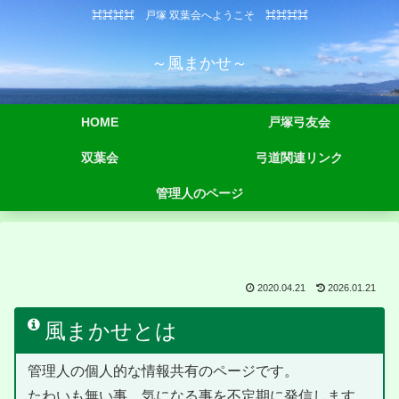
⌘⌘⌘⌘ 戸塚 双葉会へようこそ ⌘⌘⌘⌘
～風まかせ～
HOME
戸塚弓友会
双葉会
弓道関連リンク
管理人のページ
2020.04.21
2026.01.21
風まかせとは
管理人の個人的な情報共有のページです。
たわいも無い事、気になる事を不定期に発信します。