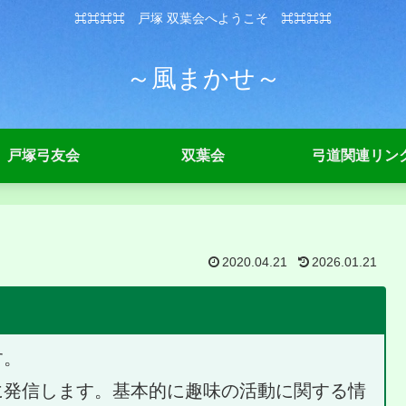
⌘⌘⌘⌘ 戸塚 双葉会へようこそ ⌘⌘⌘⌘
～風まかせ～
戸塚弓友会
双葉会
弓道関連リン
2020.04.21
2026.01.21
す。
に発信します。基本的に趣味の活動に関する情