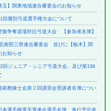
埼玉】関東地域連合審査会のお知らせ
71回層別弓道選手権大会について
野旗争奪道場対抗弓道大会 【参加者名簿】
東北南部三県連合審査会 並びに【栃木】関
のお知らせ
2回ジュニア・シニア弓道大会、及び第136
て
道範教錬士会第２回講習会受講者名簿につい
日本選手権選手選考会選手名簿、進行予定表