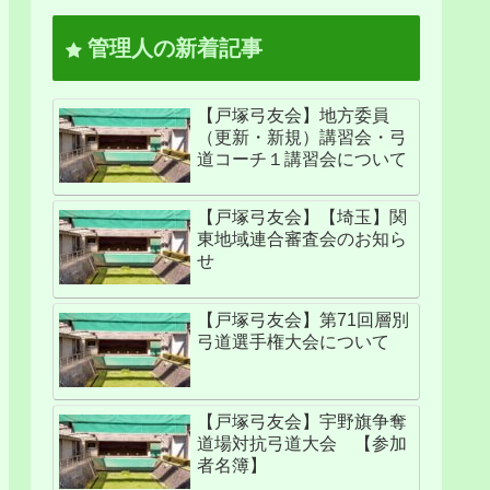
管理人の新着記事
【戸塚弓友会】地方委員
（更新・新規）講習会・弓
道コーチ１講習会について
【戸塚弓友会】【埼玉】関
東地域連合審査会のお知ら
せ
【戸塚弓友会】第71回層別
弓道選手権大会について
【戸塚弓友会】宇野旗争奪
道場対抗弓道大会 【参加
者名簿】