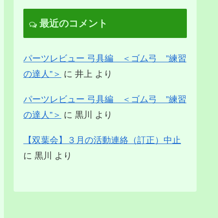
最近のコメント
パーツレビュー 弓具編 ＜ゴム弓 ”練習
の達人”＞
に
井上
より
パーツレビュー 弓具編 ＜ゴム弓 ”練習
の達人”＞
に
黒川
より
【双葉会】３月の活動連絡（訂正）中止
に
黒川
より