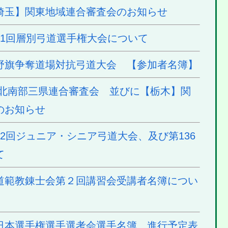
埼玉】関東地域連合審査会のお知らせ
71回層別弓道選手権大会について
野旗争奪道場対抗弓道大会 【参加者名簿】
東北南部三県連合審査会 並びに【栃木】関
のお知らせ
2回ジュニア・シニア弓道大会、及び第136
て
道範教錬士会第２回講習会受講者名簿につい
日本選手権選手選考会選手名簿、進行予定表