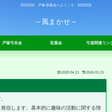
⌘⌘⌘⌘ 戸塚 双葉会へようこそ ⌘⌘⌘⌘
～風まかせ～
戸塚弓友会
双葉会
弓道関連リン
2020.04.21
2026.01.21
す。
に発信します。基本的に趣味の活動に関する情