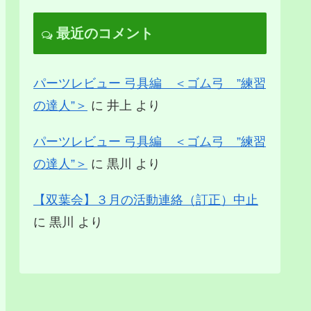
最近のコメント
パーツレビュー 弓具編 ＜ゴム弓 ”練習
の達人”＞
に
井上
より
パーツレビュー 弓具編 ＜ゴム弓 ”練習
の達人”＞
に
黒川
より
【双葉会】３月の活動連絡（訂正）中止
に
黒川
より