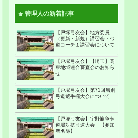
管理人の新着記事
【戸塚弓友会】地方委員
（更新・新規）講習会・弓
道コーチ１講習会について
【戸塚弓友会】【埼玉】関
東地域連合審査会のお知ら
せ
【戸塚弓友会】第71回層別
弓道選手権大会について
【戸塚弓友会】宇野旗争奪
道場対抗弓道大会 【参加
者名簿】