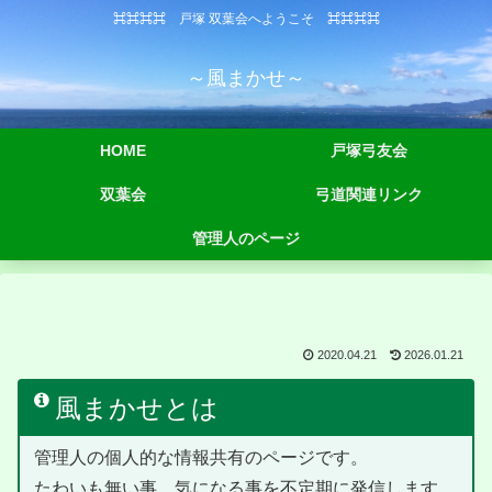
⌘⌘⌘⌘ 戸塚 双葉会へようこそ ⌘⌘⌘⌘
～風まかせ～
HOME
戸塚弓友会
双葉会
弓道関連リンク
管理人のページ
2020.04.21
2026.01.21
風まかせとは
管理人の個人的な情報共有のページです。
たわいも無い事、気になる事を不定期に発信します。