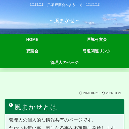
⌘⌘⌘⌘ 戸塚 双葉会へようこそ ⌘⌘⌘⌘
～風まかせ～
HOME
戸塚弓友会
双葉会
弓道関連リンク
管理人のページ
2020.04.21
2026.01.21
風まかせとは
管理人の個人的な情報共有のページです。
たわいも無い事、気になる事を不定期に発信します。