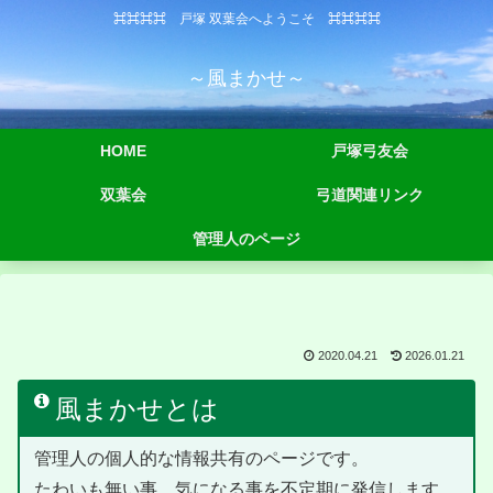
⌘⌘⌘⌘ 戸塚 双葉会へようこそ ⌘⌘⌘⌘
～風まかせ～
HOME
戸塚弓友会
双葉会
弓道関連リンク
管理人のページ
2020.04.21
2026.01.21
風まかせとは
管理人の個人的な情報共有のページです。
たわいも無い事、気になる事を不定期に発信します。