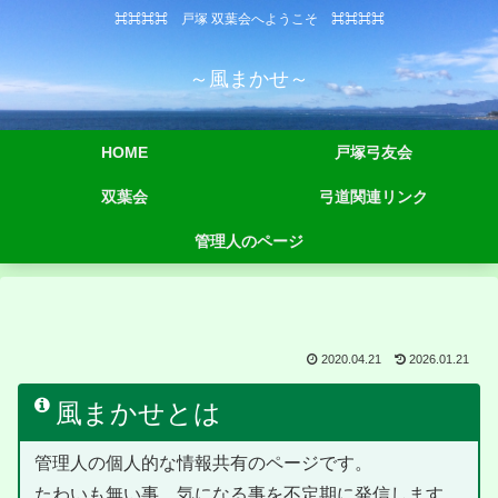
⌘⌘⌘⌘ 戸塚 双葉会へようこそ ⌘⌘⌘⌘
～風まかせ～
HOME
戸塚弓友会
双葉会
弓道関連リンク
管理人のページ
2020.04.21
2026.01.21
風まかせとは
管理人の個人的な情報共有のページです。
たわいも無い事、気になる事を不定期に発信します。