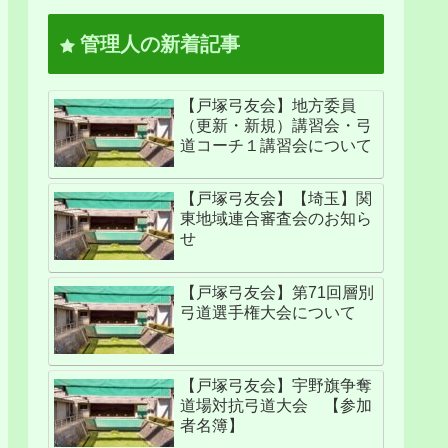
管理人の新着記事
【戸塚弓友会】地方委員
（更新・新規）講習会・弓
道コーチ１講習会について
【戸塚弓友会】【埼玉】関
東地域連合審査会のお知ら
せ
【戸塚弓友会】第71回層別
弓道選手権大会について
【戸塚弓友会】宇野旗争奪
道場対抗弓道大会 【参加
者名簿】