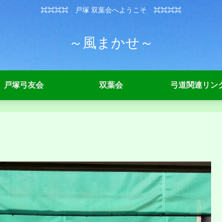
⌘⌘⌘⌘ 戸塚 双葉会へようこそ ⌘⌘⌘⌘
～風まかせ～
戸塚弓友会
双葉会
弓道関連リン