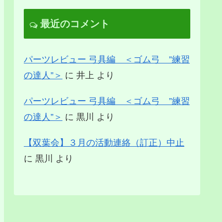
最近のコメント
パーツレビュー 弓具編 ＜ゴム弓 ”練習
の達人”＞
に
井上
より
パーツレビュー 弓具編 ＜ゴム弓 ”練習
の達人”＞
に
黒川
より
【双葉会】３月の活動連絡（訂正）中止
に
黒川
より