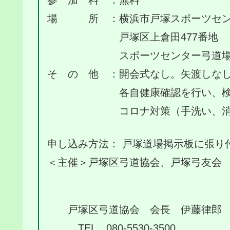
場 所 ：横浜市戸塚スポーツセン
戸塚区上倉田477番地
スポーツセンター弓道場
そ の 他 ：開会式なし。矢渡しな
各自健康確認を行い、検温の
コロナ対策（手洗い、消毒、
申し込み方法： 戸塚道場掲示板に張り
＜主催＞戸塚区弓道協会、戸塚弓友会
戸塚区弓道協会 会長 伊藤律郎
TEL 080-5530-3500