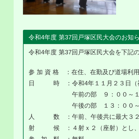
令和4年度 第37回戸塚区民大会のお知
令和4年度 第37回戸塚区民大会を下
参 加 資 格 ：在住、在勤及び道場利
日 時 ：令和4年１１月２３日（
午前の部 ９：００～１２
午後の部 １３：００～１
人 数 ：午前、午後共に最大３２
射 候 ：４射ｘ２（座射）とし、
参 加 料 ：無料