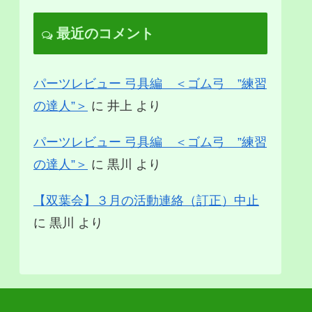
最近のコメント
パーツレビュー 弓具編 ＜ゴム弓 ”練習
の達人”＞
に
井上
より
パーツレビュー 弓具編 ＜ゴム弓 ”練習
の達人”＞
に
黒川
より
【双葉会】３月の活動連絡（訂正）中止
に
黒川
より