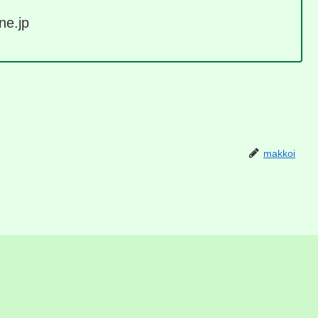
e.jp
makkoi