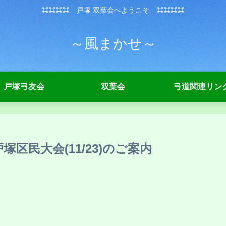
⌘⌘⌘⌘ 戸塚 双葉会へようこそ ⌘⌘⌘⌘
～風まかせ～
戸塚弓友会
双葉会
弓道関連リン
塚区民大会(11/23)のご案内