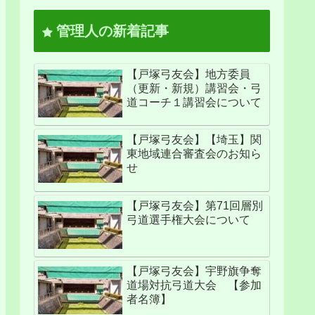
管理人の新着記事
【戸塚弓友会】地方委員
（更新・新規）講習会・弓
道コーチ１講習会について
【戸塚弓友会】【埼玉】関
東地域連合審査会のお知ら
せ
【戸塚弓友会】第71回層別
弓道選手権大会について
【戸塚弓友会】宇野旗争奪
道場対抗弓道大会 【参加
者名簿】