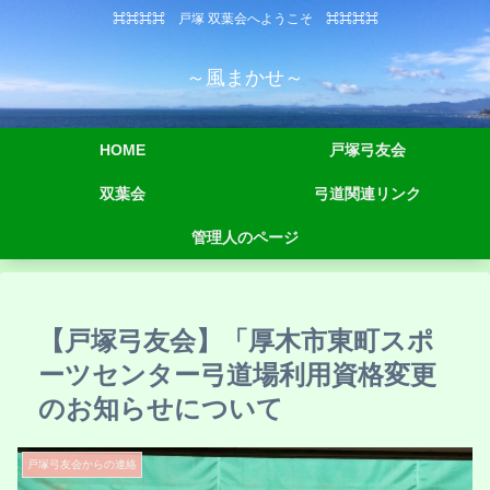
⌘⌘⌘⌘ 戸塚 双葉会へようこそ ⌘⌘⌘⌘
～風まかせ～
HOME
戸塚弓友会
双葉会
弓道関連リンク
管理人のページ
【戸塚弓友会】「厚木市東町スポ
ーツセンター弓道場利用資格変更
のお知らせについて
戸塚弓友会からの連絡