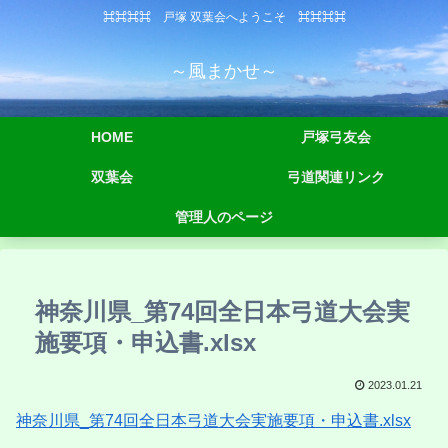
⌘⌘⌘⌘ 戸塚 双葉会へようこそ ⌘⌘⌘⌘
～風まかせ～
HOME
戸塚弓友会
双葉会
弓道関連リンク
管理人のページ
神奈川県_第74回全日本弓道大会実
施要項・申込書.xlsx
2023.01.21
神奈川県_第74回全日本弓道大会実施要項・申込書.xlsx