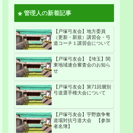
管理人の新着記事
【戸塚弓友会】地方委員
（更新・新規）講習会・弓
道コーチ１講習会について
【戸塚弓友会】【埼玉】関
東地域連合審査会のお知ら
せ
【戸塚弓友会】第71回層別
弓道選手権大会について
【戸塚弓友会】宇野旗争奪
道場対抗弓道大会 【参加
者名簿】