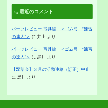
最近のコメント
パーツレビュー 弓具編 ＜ゴム弓 ”練習
の達人”＞
に
井上
より
パーツレビュー 弓具編 ＜ゴム弓 ”練習
の達人”＞
に
黒川
より
【双葉会】３月の活動連絡（訂正）中止
に
黒川
より