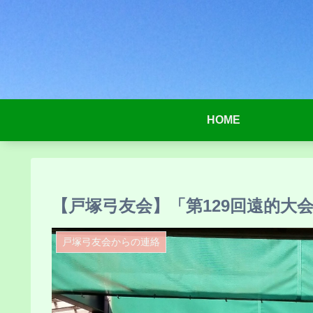
HOME
【戸塚弓友会】「第129回遠的大
戸塚弓友会からの連絡