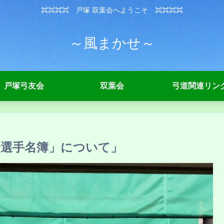
⌘⌘⌘⌘ 戸塚 双葉会へようこそ ⌘⌘⌘⌘
～風まかせ～
戸塚弓友会
双葉会
弓道関連リン
会選手名簿」について」