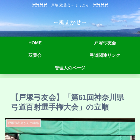
⌘⌘⌘⌘ 戸塚 双葉会へようこそ ⌘⌘⌘⌘
～風まかせ～
HOME
戸塚弓友会
双葉会
弓道関連リンク
管理人のページ
【戸塚弓友会】「第61回神奈川県
弓道百射選手権大会」の立順
戸塚弓友会からの連絡