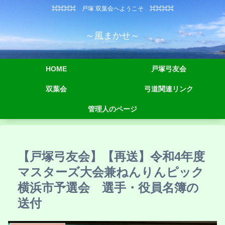
⌘⌘⌘⌘ 戸塚 双葉会へようこそ ⌘⌘⌘⌘
～風まかせ～
HOME
戸塚弓友会
双葉会
弓道関連リンク
管理人のページ
【戸塚弓友会】【再送】令和4年度
マスターズ大会兼ねんりんピック
横浜市予選会 選手・役員名簿の
送付