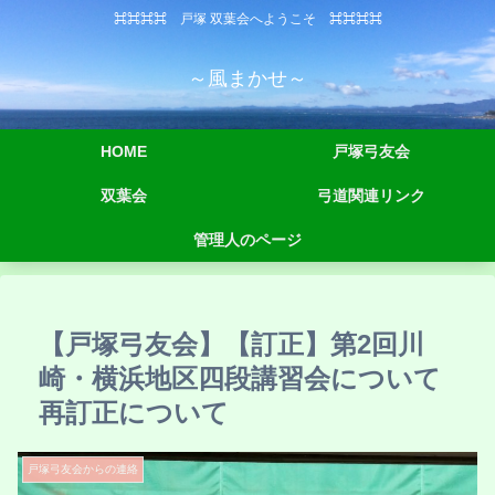
⌘⌘⌘⌘ 戸塚 双葉会へようこそ ⌘⌘⌘⌘
～風まかせ～
HOME
戸塚弓友会
双葉会
弓道関連リンク
管理人のページ
【戸塚弓友会】【訂正】第2回川
崎・横浜地区四段講習会について
再訂正について
戸塚弓友会からの連絡