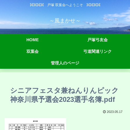
⌘⌘⌘⌘ 戸塚 双葉会へようこそ ⌘⌘⌘⌘
～風まかせ～
HOME
戸塚弓友会
双葉会
弓道関連リンク
管理人のページ
シニアフェスタ兼ねんりんピック
神奈川県予選会2023選手名簿.pdf
2023.05.17