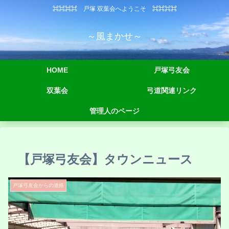
⌘⌘⌘⌘ 戸塚 双葉会へようこそ ⌘⌘⌘⌘
～風まかせ～
HOME
戸塚弓友会
双葉会
弓道関連リンク
管理人のページ
【戸塚弓友会】タウンニュース
戸塚弓友会からの連絡