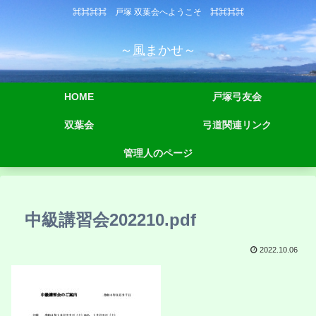
⌘⌘⌘⌘ 戸塚 双葉会へようこそ ⌘⌘⌘⌘
～風まかせ～
HOME
戸塚弓友会
双葉会
弓道関連リンク
管理人のページ
中級講習会202210.pdf
2022.10.06