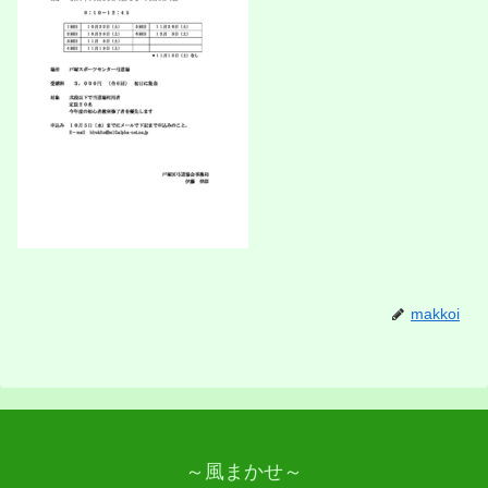
makkoi
～風まかせ～