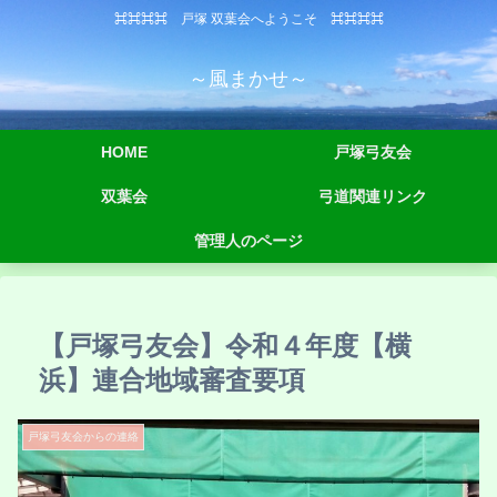
⌘⌘⌘⌘ 戸塚 双葉会へようこそ ⌘⌘⌘⌘
～風まかせ～
HOME
戸塚弓友会
双葉会
弓道関連リンク
管理人のページ
【戸塚弓友会】令和４年度【横
浜】連合地域審査要項
戸塚弓友会からの連絡