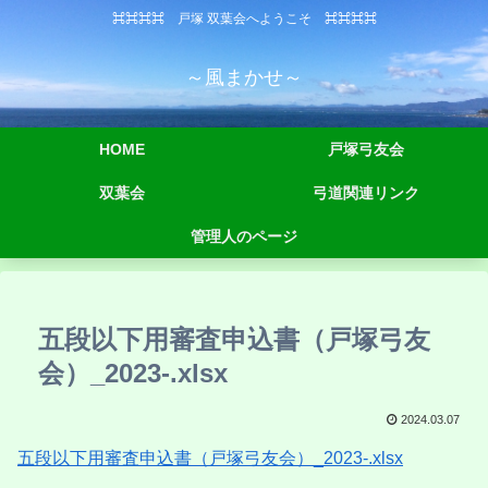
⌘⌘⌘⌘ 戸塚 双葉会へようこそ ⌘⌘⌘⌘
～風まかせ～
HOME
戸塚弓友会
双葉会
弓道関連リンク
管理人のページ
五段以下用審査申込書（戸塚弓友
会）_2023-.xlsx
2024.03.07
五段以下用審査申込書（戸塚弓友会）_2023-.xlsx