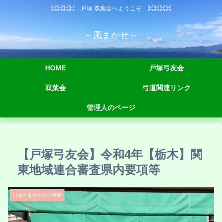
⌘⌘⌘⌘ 戸塚 双葉会へようこそ ⌘⌘⌘⌘
～風まかせ～
HOME
戸塚弓友会
双葉会
弓道関連リンク
管理人のページ
【戸塚弓友会】令和4年【栃木】関
東地域連合審査県内要項等
戸塚弓友会からの連絡